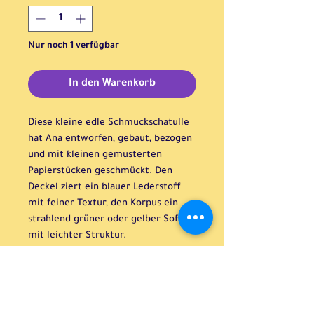
Nur noch 1 verfügbar
In den Warenkorb
Diese kleine edle Schmuckschatulle
hat Ana entworfen, gebaut, bezogen
und mit kleinen gemusterten
Papierstücken geschmückt. Den
Deckel ziert ein blauer Lederstoff
mit feiner Textur, den Korpus ein
strahlend grüner oder gelber Soff
mit leichter Struktur.
Sie kann die famosesten Geschenke
sicher tragen.
H: 5,5cm B:7cm T:8,5cm