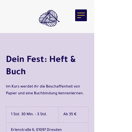
Dein Fest: Heft &
Buch
Im Kurs werdet ihr die Beschaffenheit von
Papier und eine Buchbindung kennenlernen.
Ab
35
1 Std. 30 Min. - 3 Std.
1
Ab 35 €
Euro
S
t
Erlenstraße 6, 01097 Dresden