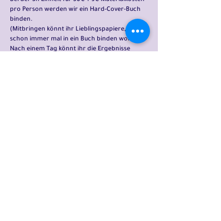
Bei der 3h Einheit für 50€ + 9€ Materialkosten
pro Person werden wir ein Hard-Cover-Buch
binden.
(Mitbringen könnt ihr Lieblingspapiere, die ihr
schon immer mal in ein Buch binden wolltet)
Nach einem Tag könnt ihr die Ergebnisse
abholen.
Ab 4 Teilnehmer*innen. +Bonus: Bei einer
Buchung für fünf Personen ist der Workshop
für die sechste Person kostenlos!
erlenwerk
impressum I datenschutz
erlenwerk@posteo.de