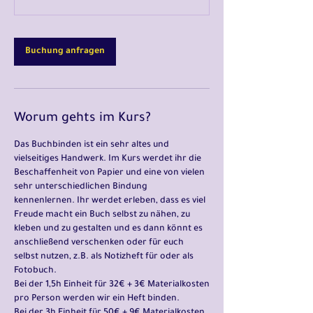
d
3
0
M
Buchung anfragen
i
n
.
-
Worum gehts im Kurs?
3
S
Das Buchbinden ist ein sehr altes und
t
vielseitiges Handwerk. Im Kurs werdet ihr die
d
Beschaffenheit von Papier und eine von vielen
.
sehr unterschiedlichen Bindung
kennenlernen. Ihr werdet erleben, dass es viel
Freude macht ein Buch selbst zu nähen, zu
kleben und zu gestalten und es dann könnt es
anschließend verschenken oder für euch
selbst nutzen, z.B. als Notizheft für oder als
Fotobuch.
Bei der 1,5h Einheit für 32€ + 3€ Materialkosten
pro Person werden wir ein Heft binden.