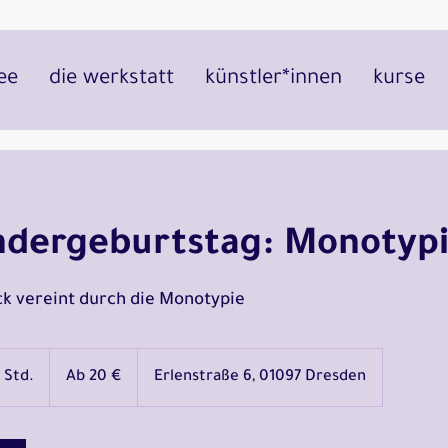
ee
die werkstatt
künstler*innen
kurse
ndergeburtstag: Monotyp
k vereint durch die Monotypie
Ab
20
3 Std.
1
Ab 20 €
Erlenstraße 6, 01097 Dresden
Euro
S
t