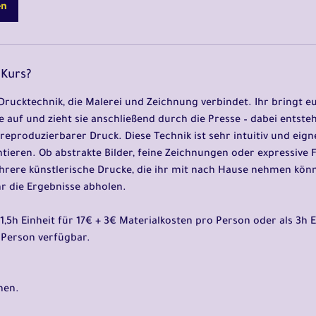
d
en
3
0
M
i
Kurs?
n
Drucktechnik, die Malerei und Zeichnung verbindet. Ihr bringt e
.
e auf und zieht sie anschließend durch die Presse – dabei entsteh
-
t reproduzierbarer Druck. Diese Technik ist sehr intuitiv und eign
3
tieren. Ob abstrakte Bilder, feine Zeichnungen oder expressive 
S
rere künstlerische Drucke, die ihr mit nach Hause nehmen könn
t
hr die Ergebnisse abholen.
d
.
 1,5h Einheit für 17€ + 3€ Materialkosten pro Person oder als 3h E
 Person verfügbar.
nen.