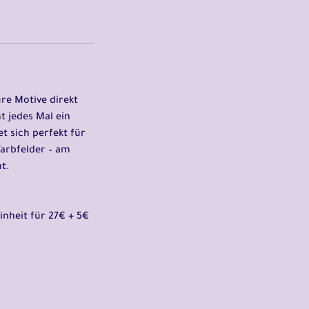
ure Motive direkt
t jedes Mal ein
et sich perfekt für
Farbfelder – am
t.
inheit für 27€ + 5€