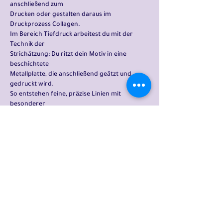
anschließend zum
Drucken oder gestalten daraus im
Druckprozess Collagen.
Im Bereich Tiefdruck arbeitest du mit der
Technik der
Strichätzung: Du ritzt dein Motiv in eine
beschichtete
Metallplatte, die anschließend geätzt und
gedruckt wird.
So entstehen feine, präzise Linien mit
besonderer
Ausdruckskraft.
FINELINE & COLLAGE
mittwochs | von 18 bis 20 Uhr
16.09.26 - 04.11.26 (6 Termine)
Preis: 240 € | 30 € Material
Kursleiterin: Sarah Steuer