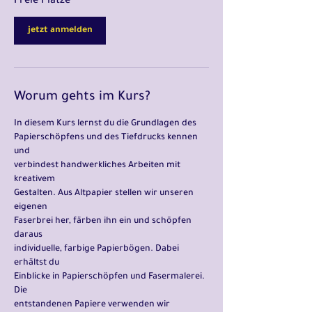
Freie Plätze
t
a
jetzt anmelden
m
:
1
6
.
Worum gehts im Kurs?
S
e
In diesem Kurs lernst du die Grundlagen des
p
Papierschöpfens und des Tiefdrucks kennen
t
und
.
verbindest handwerkliches Arbeiten mit
kreativem
Gestalten. Aus Altpapier stellen wir unseren
eigenen
Faserbrei her, färben ihn ein und schöpfen
daraus
individuelle, farbige Papierbögen. Dabei
erhältst du
Einblicke in Papierschöpfen und Fasermalerei.
Die
entstandenen Papiere verwenden wir