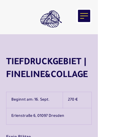
TIEFDRUCKGEBIET |
FINELINE&COLLAGE
270
Euro
Beginnt am: 16. Sept.
B
270 €
e
g
Erlenstraße 6, 01097 Dresden
i
n
n